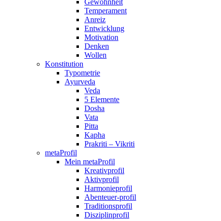
Gewohnheit
Temperament
Anreiz
Entwicklung
Motivation
Denken
Wollen
Konstitution
Typometrie
Ayurveda
Veda
5 Elemente
Dosha
Vata
Pitta
Kapha
Prakriti – Vikriti
metaProfil
Mein metaProfil
Kreativprofil
Aktivprofil
Harmonieprofil
Abenteuer-profil
Traditionsprofil
Disziplinprofil