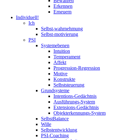
Bewahren
Erkennen
Erneuern
Individuell!
Ich
Selbst-wahrnehmung
Selbst-motivierung
PSI
Systemebenen
Intuition
Temperament
Affekt
Progression-Regression
Motive
Konstrukte
Selbststeuerung
Grundsysteme
Intentions-Gedächtnis
Ausführungs-System
Extensions-Gedächtnis
Objekterkennungs-System
SelbstBalance
Wille
Selbstentwicklung
PSI-Coaching