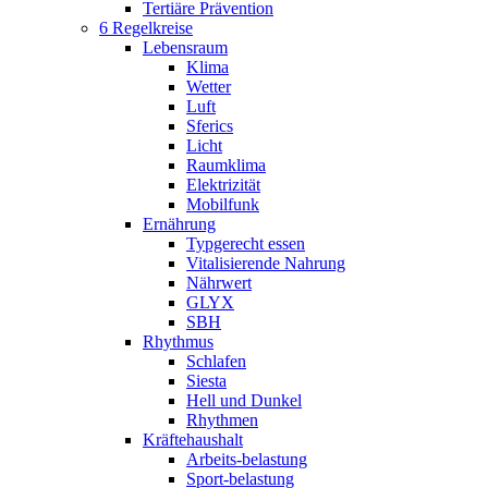
Tertiäre Prävention
6 Regelkreise
Lebensraum
Klima
Wetter
Luft
Sferics
Licht
Raumklima
Elektrizität
Mobilfunk
Ernährung
Typgerecht essen
Vitalisierende Nahrung
Nährwert
GLYX
SBH
Rhythmus
Schlafen
Siesta
Hell und Dunkel
Rhythmen
Kräftehaushalt
Arbeits-belastung
Sport-belastung