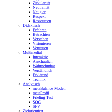
Zirkularität
Neutralität
Neugier
Respekt
Ressourcen
Didaktisch
Erfahren
Betrachten
Verstehen
Visionieren
Vertrauen
Multimedial
Interaktiv
Anschaulich
Wahrnehmbar
Verständlich
Erklärend
Technik
Analytisch
metaBalance-Modell
metaProfil
Frieling-Test
SOC
SFV
Zielorientiert