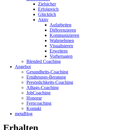
Zielsicher
Erfolgreich
Glücklich
Aktiv
Aufarbeiten
Differenzieren
Kommunizieren
Wahrnehmen
Visualisieren
Erweitern
Vorhersagen
Blended Coaching
Angebot
Gesundheits-Coaching
Ernährungs-Beratung
Persönlichkeits-Coaching
Alltags-Coaching
JobCoaching
Honorar
Ferncoaching
Kontakt
metaBlog
Erhalten