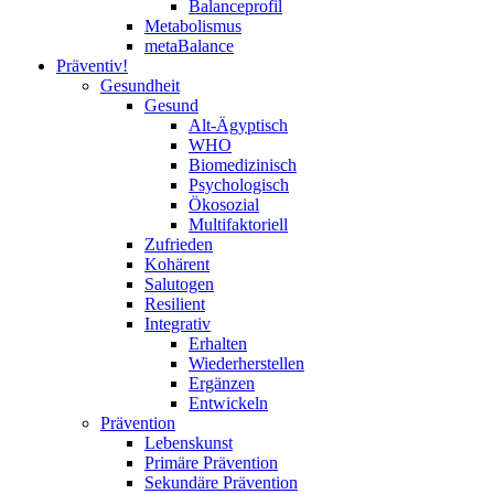
Balanceprofil
Metabolismus
metaBalance
Präventiv!
Gesundheit
Gesund
Alt-Ägyptisch
WHO
Biomedizinisch
Psychologisch
Ökosozial
Multifaktoriell
Zufrieden
Kohärent
Salutogen
Resilient
Integrativ
Erhalten
Wiederherstellen
Ergänzen
Entwickeln
Prävention
Lebenskunst
Primäre Prävention
Sekundäre Prävention