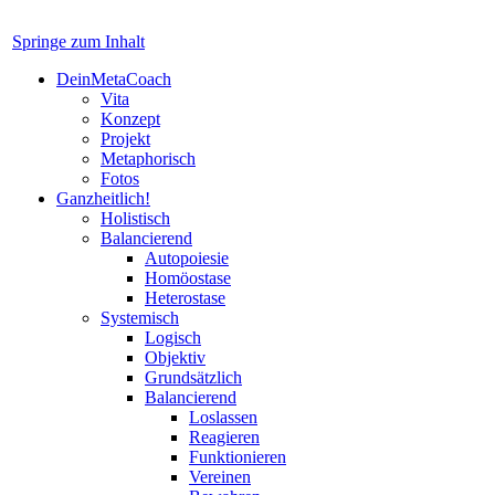
Springe zum Inhalt
DeinMetaCoach
Vita
Konzept
Projekt
Metaphorisch
Fotos
Ganzheitlich!
Holistisch
Balancierend
Autopoiesie
Homöostase
Heterostase
Systemisch
Logisch
Objektiv
Grundsätzlich
Balancierend
Loslassen
Reagieren
Funktionieren
Vereinen