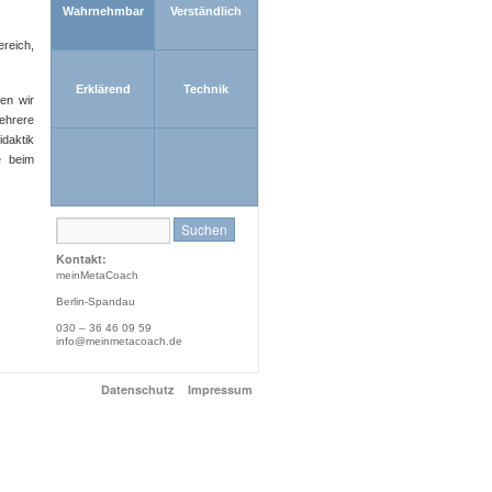
Wahrnehmbar
Verständlich
reich,
Erklärend
Technik
nen wir
ehrere
idaktik
e beim
Kontakt:
meinMetaCoach
Berlin-Spandau
030 – 36 46 09 59
info@meinmetacoach.de
Datenschutz
Impressum