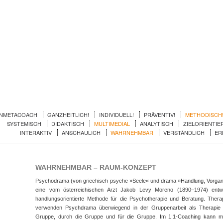
INMETACOACH
GANZHEITLICH!
INDIVIDUELL!
PRÄVENTIV!
METHODISCH
SYSTEMISCH
DIDAKTISCH
MULTIMEDIAL
ANALYTISCH
ZIELORIENTIE
INTERAKTIV
ANSCHAULICH
WAHRNEHMBAR
VERSTÄNDLICH
ER
WAHRNEHMBAR – RAUM-KONZEPT
Psychodrama (von griechisch psyche »Seele« und drama »Handlung, Vorgang
eine vom österreichischen Arzt Jakob Levy Moreno (1890–1974) entwi
handlungsorientierte Methode für die Psychotherapie und Beratung. Thera
verwenden Psychdrama überwiegend in der Gruppenarbeit als Therapie 
Gruppe, durch die Gruppe und für die Gruppe. Im 1:1-Coaching kann m