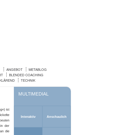
!
ANGEBOT
METABLOG
RT
BLENDED COACHING
KLÄREND
TECHNIK
MULTIMEDIAL
«) ist
ckelte
Interaktiv
Anschaulich
peuten
in der
an die