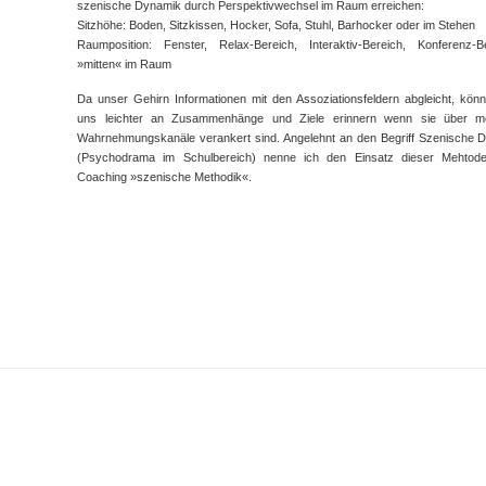
szenische Dynamik durch Perspektivwechsel im Raum erreichen:
Sitzhöhe: Boden, Sitzkissen, Hocker, Sofa, Stuhl, Barhocker oder im Stehen
Raumposition: Fenster, Relax-Bereich, Interaktiv-Bereich, Konferenz-Be
»mitten« im Raum
Da unser Gehirn Informationen mit den Assoziationsfeldern abgleicht, kön
uns leichter an Zusammenhänge und Ziele erinnern wenn sie über m
Wahrnehmungskanäle verankert sind. Angelehnt an den Begriff Szenische D
(Psychodrama im Schulbereich) nenne ich den Einsatz dieser Mehtod
Coaching »szenische Methodik«.