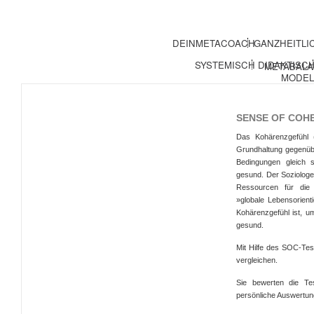
DEINMETACOACH
GANZHEITLI
SYSTEMISCH
DIDAKTISC
METABALA
MODEL
SENSE OF COH
Das Kohärenzgefühl
Grundhaltung gegenü
Bedingungen gleich s
gesund. Der Soziologe
Ressourcen für die 
»globale Lebensorient
Kohärenzgefühl ist, u
gesund.
Mit Hilfe des SOC-Te
vergleichen.
Sie bewerten die Te
persönliche Auswertun