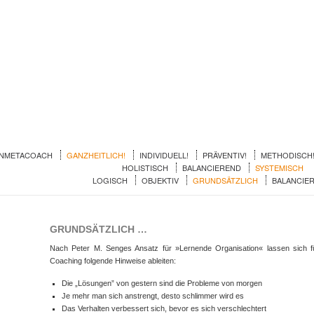
INMETACOACH
GANZHEITLICH!
INDIVIDUELL!
PRÄVENTIV!
METHODISCH
HOLISTISCH
BALANCIEREND
SYSTEMISCH
LOGISCH
OBJEKTIV
GRUNDSÄTZLICH
BALANCIE
GRUNDSÄTZLICH …
Nach Peter M. Senges Ansatz für »Lernende Organisation« lassen sich f
Coaching folgende Hinweise ableiten:
Die „Lösungen” von gestern sind die Probleme von morgen
Je mehr man sich anstrengt, desto schlimmer wird es
Das Verhalten verbessert sich, bevor es sich verschlechtert