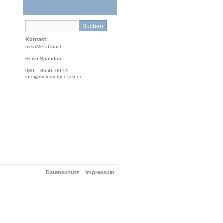
Kontakt:
meinMetaCoach
Berlin-Spandau
030 – 36 46 09 59
info@meinmetacoach.de
Datenschutz
Impressum