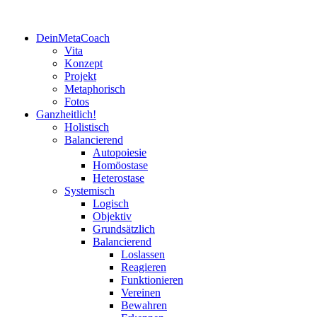
Springe
DeinMetaCoach
zum
Vita
Inhalt
Konzept
Projekt
Metaphorisch
Fotos
Ganzheitlich!
Holistisch
Balancierend
Autopoiesie
Homöostase
Heterostase
Systemisch
Logisch
Objektiv
Grundsätzlich
Balancierend
Loslassen
Reagieren
Funktionieren
Vereinen
Bewahren