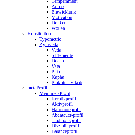
Temperament
Anreiz
Entwicklung
Motivation
Denken
Wollen
Konstitution
Typometrie
Ayurveda
Veda
5 Elemente
Dosha
Vata
Pitta
Kapha
Prakriti – Vikriti
metaProfil
Mein metaProfil
Kreativprofil
Aktivprofil
Harmonieprofil
Abenteuer-profil
Traditionsprofil
Disziplinprofil
Balanceprofil