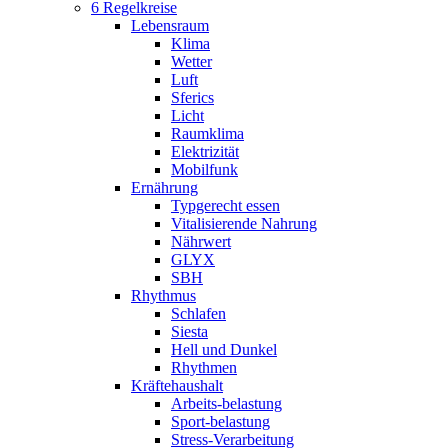
6 Regelkreise
Lebensraum
Klima
Wetter
Luft
Sferics
Licht
Raumklima
Elektrizität
Mobilfunk
Ernährung
Typgerecht essen
Vitalisierende Nahrung
Nährwert
GLYX
SBH
Rhythmus
Schlafen
Siesta
Hell und Dunkel
Rhythmen
Kräftehaushalt
Arbeits-belastung
Sport-belastung
Stress-Verarbeitung