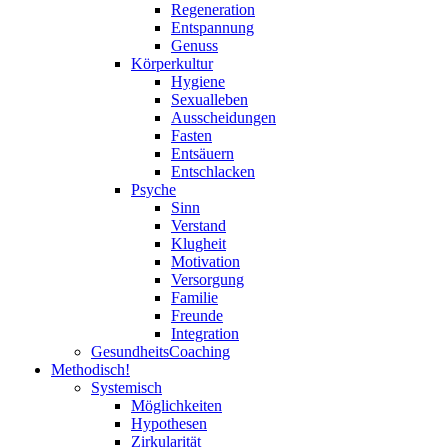
Regeneration
Entspannung
Genuss
Körperkultur
Hygiene
Sexualleben
Ausscheidungen
Fasten
Entsäuern
Entschlacken
Psyche
Sinn
Verstand
Klugheit
Motivation
Versorgung
Familie
Freunde
Integration
GesundheitsCoaching
Methodisch!
Systemisch
Möglichkeiten
Hypothesen
Zirkularität