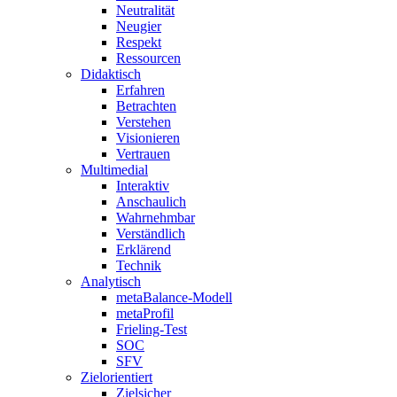
Neutralität
Neugier
Respekt
Ressourcen
Didaktisch
Erfahren
Betrachten
Verstehen
Visionieren
Vertrauen
Multimedial
Interaktiv
Anschaulich
Wahrnehmbar
Verständlich
Erklärend
Technik
Analytisch
metaBalance-Modell
metaProfil
Frieling-Test
SOC
SFV
Zielorientiert
Zielsicher