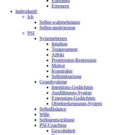
Erkennen
Erneuern
Individuell!
Ich
Selbst-wahrnehmung
Selbst-motivierung
PSI
Systemebenen
Intuition
Temperament
Affekt
Progression-Regression
Motive
Konstrukte
Selbststeuerung
Grundsysteme
Intentions-Gedächtnis
Ausführungs-System
Extensions-Gedächtnis
Objekterkennungs-System
SelbstBalance
Wille
Selbstentwicklung
PSI-Coaching
Gewohnheit