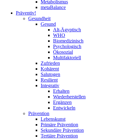
Metabolismus
metaBalance
Präventiv!
Gesundheit
Gesund
Alt-Ägyptisch
WHO
Biomedizinisch
Psychologisch
Ökosozial
Multifaktoriell
Zufrieden
Kohärent
Salutogen
Resilient
Integrativ
Erhalten
Wiederherstellen
Ergänzen
Entwickeln
Prävention
Lebenskunst
Primäre Prävention
Sekundäre Prävention
Tertiäre Prävention