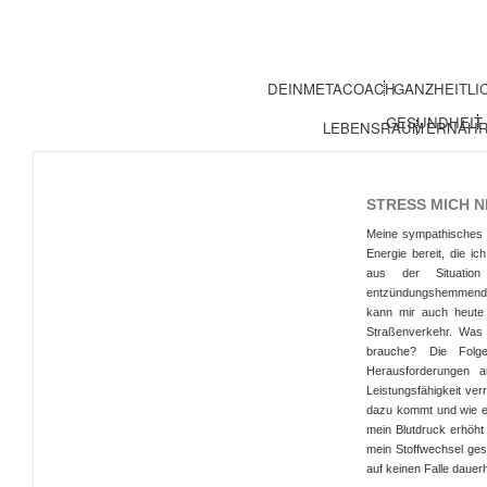
DEINMETACOACH
GANZHEITLI
GESUNDHEIT
LEBENSRAUM
ERNÄH
STRESS MICH N
Meine sympathisches Ne
Energie bereit, die i
aus der Situatio
entzündungshemmend u
kann mir auch heute 
Straßenverkehr. Was i
brauche? Die Folg
Herausforderungen a
Leistungsfähigkeit ver
dazu kommt und wie er
mein Blutdruck erhöht
mein Stoffwechsel gest
auf keinen Falle dauerh